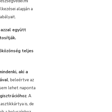
gészségvédelmi
kezései alapján a
abályait.
,
azzal együtt
osítják.
őközönség teljes
mindenki
, aki a
gával
, beleértve az
n sem lehet naponta
egisztrációhoz
. A
sztikkártya is, de
kik a helyszínhez