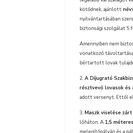
kötődnek, ajánlott
névv
nyilvántartásában szere
biztonsági szolgálat 5 f
Amennyiben nem biztosí
vonatkozó távoltartása, 
bértartott lovak tulajd
2.
A Díjugrató Szakbiz
résztvevő lovasok és 
adott versenyt. Ettől e
3.
Maszk viselése zár
lóháton. A
1,5 métere
melegítőpályán és a pá