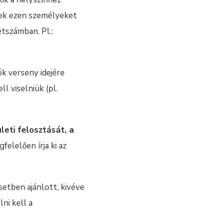
nek ezen személyeket
tszámban. Pl.:
k verseny idejére
l viselniük (pl.
leti felosztását, a
elelően írja ki az
esetben ajánlott, kivéve
lni kell a