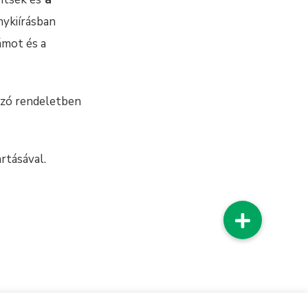
nykiírásban
ámot és a
ozó rendeletben
rtásával.