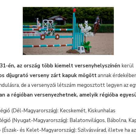
31-én, az ország több kiemelt versenyhelyszínén
kerül
os díjugrató verseny zárt kapuk mögött
annak érdekében
indulásra, de a versenyzői létszám megosztott legyen az eg
an a régióban versenyezhetnek, amelyik régióba egyesü
égió (Dél-Magyarország): Kecskemét, Kiskunhalas
égió (Nyugat-Magyarország): Balatonvilágos, Bábolna, Ka
 (Észak- és Kelet-Magyarország): Szilvásvárad, illetve ha az