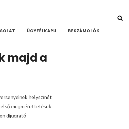
SOLAT
ÜGYFÉLKAPU
BESZÁMOLÓK
ak majd a
versenyeinek helyszínét
Az első megmérettetések
den díjugrató