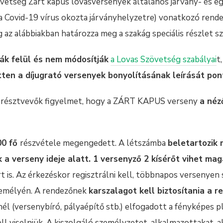
etség Zárt kapus lovasversenyek általános járvány- és e
a Covid-19 vírus okozta járványhelyzetre) vonatkozó rendel
 az alábbiakban határozza meg a szakág speciális részlet sz
ák felül és nem módosítják
a Lovas Szövetség szabályai
t
tten a díjugrató versenyek bonyolításának leírását pont
és résztvevők figyelmet, hogy a ZÁRT KAPUS verseny
a néz
00 fő
részvétele megengedett. A létszámba
beletartozik 
 a verseny ideje alatt. 1 versenyző 2 kísérőt vihet ma
rt is. Az érkezéskor regisztrálni kell, többnapos versenye
személyén. A rendezőnek
karszalagot kell biztosítania a r
 (versenybíró, pályaépítő stb.) elfogadott a fényképes pla
ll viselniük. A kiszolgáló személyzetet, alkalmazottakat, a