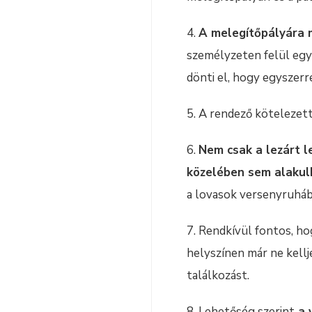
4.
A melegítőpályára 
személyzeten felül egy
dönti el, hogy egyszerr
5. A rendező kötelezett
6.
Nem csak a lezárt 
közelében sem alakulh
a lovasok versenyruhába
7. Rendkívül fontos, h
helyszínen már ne kellj
találkozást.
8. Lehetőség szerint
a 