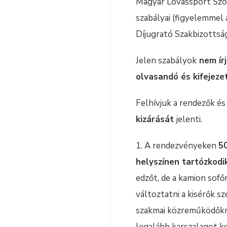
Magyar Lovassport Szöv
szabályai (figyelemmel 
Díjugrató Szakbizottság
Jelen szabályok
nem írj
olvasandó és kifejeze
Felhívjuk a rendezők 
kizárását
jelenti.
1. A rendezvényeken
5
helyszínen tartózkodik
edzőt, de a kamion sofő
változtatni a kisérők 
szakmai közreműködőknél
legalább karszalagot ke