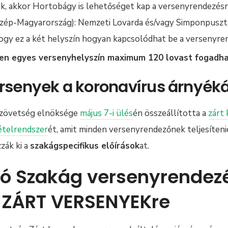
k, akkor Hortobágy is lehetőséget kap a versenyrendezés
zép-Magyarország): Nemzeti Lovarda és/vagy Simponpuszt
hogy ez a két helyszín hogyan kapcsolódhat be a versenyre
en egyes versenyhelyszín maximum 120 lovast fogadha
ersenyek a koronavírus árnyék
Szövetség elnöksége
május 7-i ülés
én összeállította a
zárt
ételrendszer
ét, amit minden versenyrendezőnek teljesítenie
zák ki a
szakágspecifikus előírások
at.
tó Szakág versenyrendez
 ZÁRT VERSENYEKre