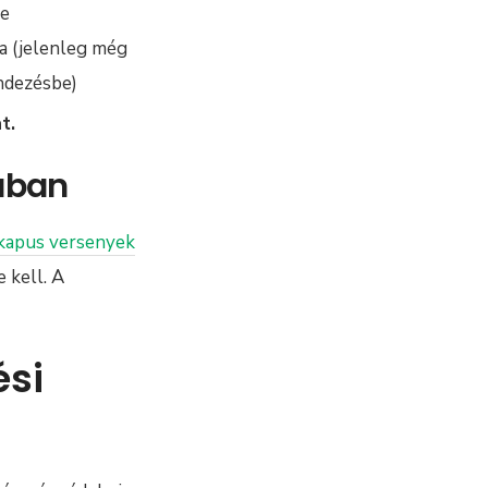
re
a (jelenleg még
ndezésbe)
t.
ában
 kapus versenyek
 kell. A
ési