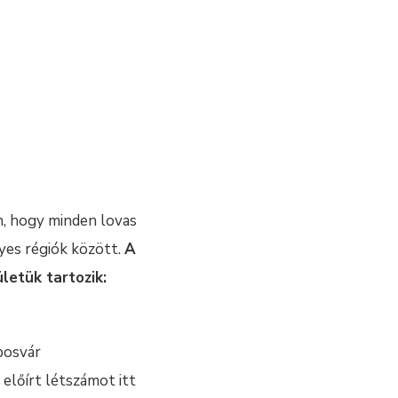
, hogy minden lovas
yes régiók között.
A
letük tartozik:
posvár
 előírt létszámot itt