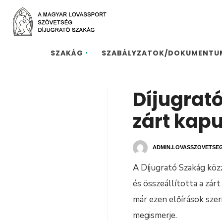
SZAKÁG
SZABÁLYZATOK/DOKUMENTU
Díjugrató
zárt kap
ADMIN.LOVASSZOVETSE
A Díjugrató Szakág köz
és összeállította a zár
már ezen előírások szer
megismerje.