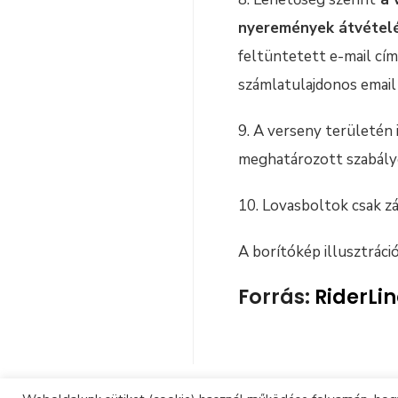
nyeremények átvételé
feltüntetett e-mail cím
számlatulajdonos email
9. A verseny területén
meghatározott szabályo
10. Lovasboltok csak zá
A borítókép illusztráció
Forrás:
RiderLi