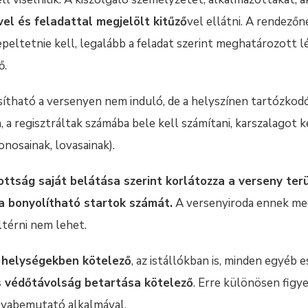
el és feladattal megjelölt kitűző
vel ellátni. A rendező
peltetnie kell, legalább a feladat szerint meghatározott lé
ő.
tható a versenyen nem induló, de a helyszínen tartózkodó
a regisztráltak számába bele kell számítani, karszalagot kel
onosainak, lovasainak).
ottság saját belátása szerint korlátozza a verseny terü
a bonyolítható startok számát.
A versenyiroda ennek megf
ltérni nem lehet.
t helységekben kötelező
, az istállókban is, minden egyéb 
s védőtávolság betartása kötelező
. Erre különösen figye
lyabemutató alkalmával.