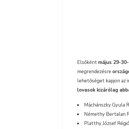
Elsőként
május 29-30-
megrendezésre
ország
lehetőséget kapjon az 
lovasok kizárólag abb
Máchánszky Gyula R
Némethy Bertalan R
Platthy József Régió