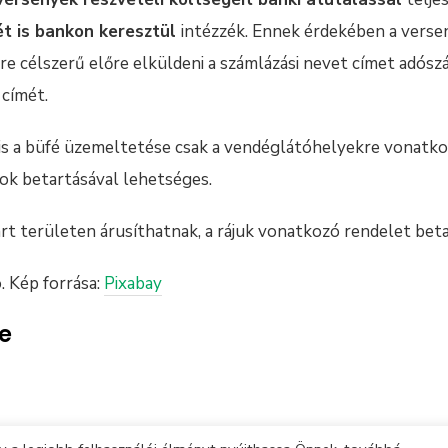
t is bankon keresztül
intézzék. Ennek érdekében a verse
re célszerű előre elküldeni a számlázási nevet címet adósz
 címét.
 is a büfé üzemeltetése csak a vendéglátóhelyekre vonatk
k betartásával lehetséges.
rt területen árusíthatnak, a rájuk vonatkozó rendelet beta
. Kép forrása:
Pixabay
ne