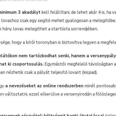
minimum 3 akadályt
kell felállítani, de lehet akár 4 is, ha 
 lovashoz csak egy segítő mehet gyalogosan a melegítőbe
e hány lovas melegíthet a startlista sorrendjében.
sége, hogy a bírói toronyban is biztosítva legyen a megfel
lelátókon nem tartózkodhat senki, hanem a versenypál
at ki csoportosulás.
Egymástól megfelelő távolságban az
n nézhetik csak a pályát teljesítő lovast (kispad).
ogy
a nevezéseket az online rendszerben
minél pontosabb
en változtatni, ezzel elkerülve a versenyirodán a fölösleg
versenyek részvételi költségeit banki átutalással
teljes