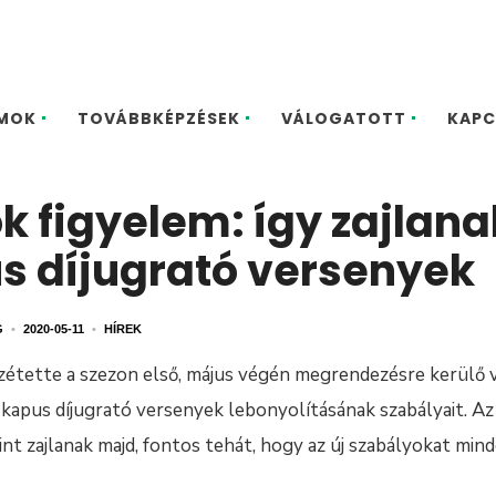
MOK
TOVÁBBKÉPZÉSEK
VÁLOGATOTT
KAPC
k figyelem: így zajlan
us díjugrató versenyek
G
•
2020-05-11
•
HÍREK
zétette a szezon első, május végén megrendezésre kerülő 
t kapus díjugrató versenyek lebonyolításának szabályait. 
int zajlanak majd, fontos tehát, hogy az új szabályokat min