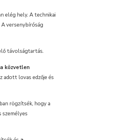
van elég hely. A technikai
. A versenybíróság
elő távolságtartás.
ya közvetlen
 adott lovas edzője és
an rögzítsék, hogy a
es személyes
ítsék és
a