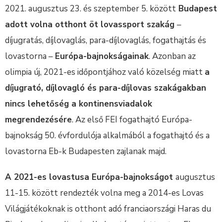
2021. augusztus 23. és szeptember 5. között
Budapest
adott volna otthont öt lovassport szakág
–
díjugratás, díjlovaglás, para-díjlovaglás, fogathajtás és
lovastorna –
Európa-bajnokságainak
. Azonban az
olimpia új, 2021-es időpontjához való közelség miatt
a
díjugrató, díjlovagló és para-díjlovas szakágakban
nincs lehetőség a kontinensviadalok
megrendezésére
. Az első FEI fogathajtó Európa-
bajnokság 50. évfordulója alkalmából a fogathajtó és a
lovastorna Eb-k Budapesten zajlanak majd.
A 2021-es lovastusa Európa-bajnokságot
augusztus
11-15. között rendezték volna meg a 2014-es Lovas
Világjátékoknak is otthont adó franciaországi Haras du