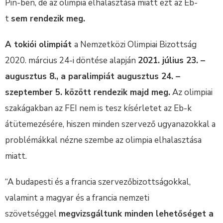
Pin-ben, de az olimpia elhalasztása miatt ezt az Eb-
t
sem rendezik meg.
A tokiói olimpiát
a Nemzetközi Olimpiai Bizottság
2020. március 24-i döntése alapján
2021. július 23. –
augusztus 8., a paralimpiát augusztus 24. –
szeptember 5. között rendezik majd meg.
Az olimpiai
szakágakban az FEI nem is tesz kísérletet az Eb-k
átütemezésére, hiszen minden szervező ugyanazokkal a
problémákkal nézne szembe az olimpia elhalasztása
miatt.
“A budapesti és a francia szervezőbizottságokkal,
valamint a magyar és a francia nemzeti
szövetséggel
megvizsgáltunk minden lehetőséget a