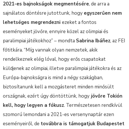
2021-es bajnokságok megmentésére
, de arra a
sajnálatos döntésre jutottunk, hogy
egyszerűen nem
lehetséges megrendezni
ezeket a fontos
eseményeket jövőre, ennyire közel az olimpiai és
paralimpiai játékokhoz” – mondta
Sabrina Ibáñez
, az FEI
főtitkára. “Míg vannak olyan nemzetek, akik
rendelkeznek elég lóval, hogy erős csapatokat
küldjenek az olimpiai, illetve paralimpiai játékokra és az
Európa-bajnokságra is mind a négy szakágban,
biztosítanunk kell a mozgásteret minden minősült
országnak, ezért úgy döntöttünk, hogy
jövőre Tokión
kell, hogy legyen a fókusz
. Természetesen rendkívül
szomorú lemondani a 2021-es versenynaptár ezen
eseményeiről, de
továbbra is támogatjuk Budapestet