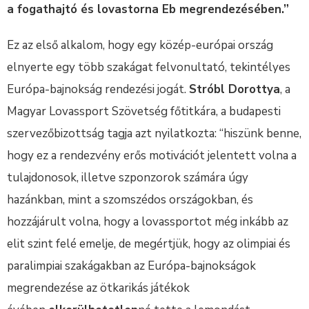
a fogathajtó és lovastorna Eb megrendezésében.”
Ez az első alkalom, hogy egy közép-európai ország
elnyerte egy több szakágat felvonultató, tekintélyes
Európa-bajnokság rendezési jogát.
Stróbl Dorottya
, a
Magyar Lovassport Szövetség főtitkára, a budapesti
szervezőbizottság tagja azt nyilatkozta: “hiszünk benne,
hogy ez a rendezvény erős motivációt jelentett volna a
tulajdonosok, illetve szponzorok számára úgy
hazánkban, mint a szomszédos országokban, és
hozzájárult volna, hogy a lovassportot még inkább az
elit szint felé emelje, de megértjük, hogy az olimpiai és
paralimpiai szakágakban az Európa-bajnokságok
megrendezése az ötkarikás játékok