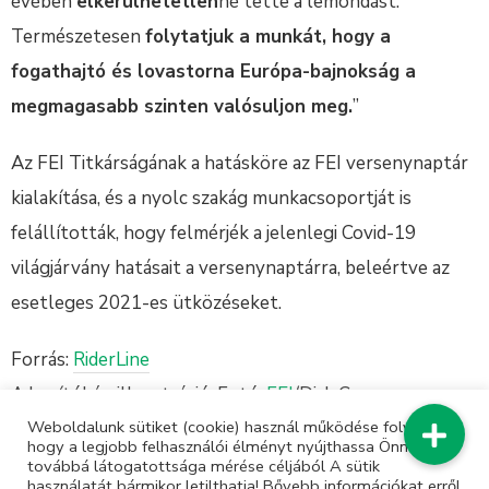
évében
elkerülhetetlen
né tette a lemondást.
Természetesen
f
olytatjuk a munkát, hogy a
fogathajtó és lovastorna Európa-bajnokság a
megmagasabb szinten valósuljon meg.
”
Az FEI Titkárságának a hatásköre az FEI versenynaptár
kialakítása, és a nyolc szakág munkacsoportját is
felállították, hogy felmérjék a jelenlegi Covid-19
világjárvány hatásait a versenynaptárra, beleértve az
esetleges 2021-es ütközéseket.
Forrás:
RiderLine
A borítókép illusztráció. Fotó:
FEI
/Dirk Caremans
Weboldalunk sütiket (cookie) használ működése folyamán,
hogy a legjobb felhasználói élményt nyújthassa Önnek,
továbbá látogatottsága mérése céljából A sütik
használatát bármikor letilthatja! Bővebb információkat erről