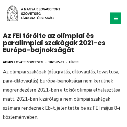
Az FEI törölte az olimpiai és
paralimpiai szakágak 2021-es
Európa-bajnokságát
ADMIN.LOVASSZOVETSEG
•
2020-05-11
•
HÍREK
Az olimpiai szakágak (díjugratás, díjlovaglás, lovastusa,
para-díjlovaglás) Európa-bajnokságai nem kerülnek
megrendezésre 2021-ben a tokiói olimpia elhalasztása
miatt. 2021-ben kizárólag a nem olimpiai szakágak
számára rendeznek Eb-t, jelentette be az FEI május 8-i
közleményében.