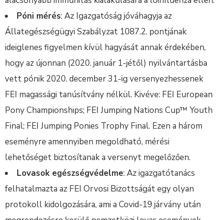
alacsonyabb immunitás kialakulására a lóinfluenza ellen.
Póni mérés
: Az Igazgatóság jóváhagyja az
Állategészségügyi Szabályzat 1087.2. pontjának
ideiglenes figyelmen kívül hagyását annak érdekében,
hogy az újonnan (2020. január 1-jétől) nyilvántartásba
vett pónik 2020. december 31-ig versenyezhessenek
FEI magassági tanúsítvány nélkül. Kivéve: FEI European
Pony Championships; FEI Jumping Nations Cup™ Youth
Final; FEI Jumping Ponies Trophy Final. Ezen a három
eseményre amennyiben megoldható, mérési
lehetőséget biztosítanak a versenyt megelőzően.
Lovasok egészségvédelme
: Az igazgatótanács
felhatalmazta az FEI Orvosi Bizottságát egy olyan
protokoll kidolgozására, ami a Covid-19 járvány után