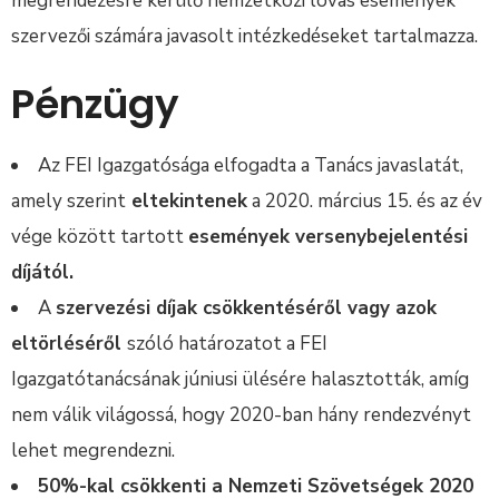
megrendezésre kerülő nemzetközi lovas események
szervezői számára javasolt intézkedéseket tartalmazza.
Pénzügy
Az FEI Igazgatósága elfogadta a Tanács javaslatát,
amely szerint
eltekintenek
a 2020. március 15. és az év
vége között tartott
események versenybejelentési
díjától.
A
szervezési díjak csökkentéséről vagy azok
eltörléséről
szóló határozatot a FEI
Igazgatótanácsának júniusi ülésére halasztották, amíg
nem válik világossá, hogy 2020-ban hány rendezvényt
lehet megrendezni.
50%-kal csökkenti a Nemzeti Szövetségek 2020