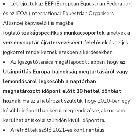
Létrejöttek az EEF (European Equestrian Federation)
és az IEOA (International Equestrian Organisers
Alliance) képviselőit is magába
foglaló
szakágspecifikus munkacsoportok
, amelyek
a
versenynaptár újratervezéséért felelősek
és teljes
jogkörrel rendelkeznek ezekben a kérdésekben.
Az Igazgatótanács megállapodott abban, hogy
az
Utánpótlás Európa-bajnokság megtartásáról vagy
lemondásáról legkésőbb a naptárban
meghatározott időpont előtt 10 héttel döntést
hoznak
. Ha az a határozat születik, hogy 2020-ban egy
későbbi időpontban kerül megrendezésre, akkor sem
kerülhet az iskolai szünidőn kívüli időpontra.
A felnőttek szóló 2021-es kontinentális