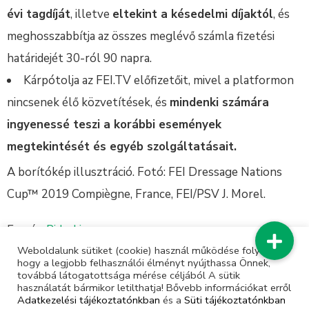
évi tagdíját
, illetve
eltekint a késedelmi díjaktól
, és
meghosszabbítja az összes meglévő számla fizetési
határidejét 30-ról 90 napra.
Kárpótolja az FEI.TV előfizetőit, mivel a platformon
nincsenek élő közvetítések, és
mindenki számára
ingyenessé teszi a korábbi események
megtekintését és egyéb szolgáltatásait.
A borítókép illusztráció. Fotó: FEI Dressage Nations
Cup™ 2019 Compiègne, France, FEI/PSV J. Morel.
Forrás:
RiderLine
Weboldalunk sütiket (cookie) használ működése folyamán,
hogy a legjobb felhasználói élményt nyújthassa Önnek,
továbbá látogatottsága mérése céljából A sütik
használatát bármikor letilthatja! Bővebb információkat erről
Adatkezelési tájékoztatónkban
és a
Süti tájékoztatónkban