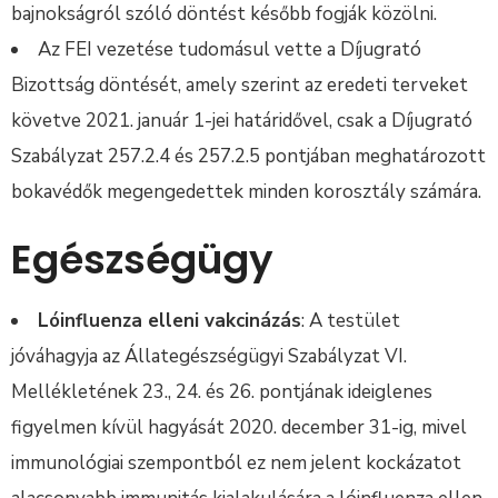
bajnokságról szóló döntést később fogják közölni.
Az FEI vezetése tudomásul vette a Díjugrató
Bizottság döntését, amely szerint az eredeti terveket
követve 2021. január 1-jei határidővel, csak a Díjugrató
Szabályzat 257.2.4 és 257.2.5 pontjában meghatározott
bokavédők megengedettek minden korosztály számára.
Egészségügy
Lóinfluenza elleni vakcinázás
: A testület
jóváhagyja az Állategészségügyi Szabályzat VI.
Mellékletének 23., 24. és 26. pontjának ideiglenes
figyelmen kívül hagyását 2020. december 31-ig, mivel
immunológiai szempontból ez nem jelent kockázatot