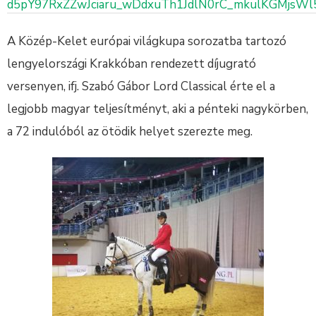
d5pY97RxZZwJciaru_wDdxuTh1JdlN0rC_mkulKGMjsW
A Közép-Kelet európai világkupa sorozatba tartozó
lengyelországi Krakkóban rendezett díjugrató
versenyen, ifj. Szabó Gábor Lord Classical érte el a
legjobb magyar teljesítményt, aki a pénteki nagykörben,
a 72 indulóból az ötödik helyet szerezte meg.