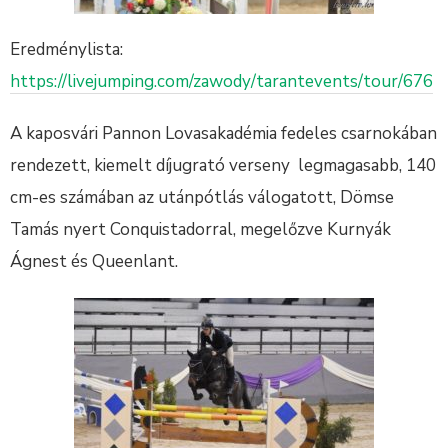
Eredménylista:
https://livejumping.com/zawody/tarantevents/tour/676
A kaposvári Pannon Lovasakadémia fedeles csarnokában
rendezett, kiemelt díjugrató verseny legmagasabb, 140
cm-es számában az utánpótlás válogatott, Dömse
Tamás nyert Conquistadorral, megelőzve Kurnyák
Ágnest és Queenlant.