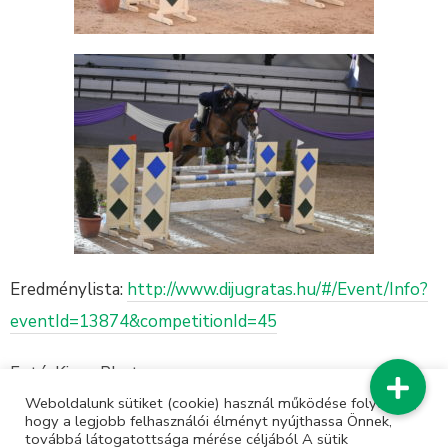
Eredménylista:
http://www.dijugratas.hu/#/Event/Info?
eventId=13874&competitionId=45
Fotó: Kiruu Photo
Weboldalunk sütiket (cookie) használ működése folyamán,
hogy a legjobb felhasználói élményt nyújthassa Önnek,
továbbá látogatottsága mérése céljából A sütik