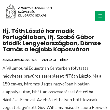
Ifj. Tóth László harmadik
Portugáliában, ifj. Szabó Gábor
ötödik Lengyelországban, Dömse
Tamás a legjobb Kaposváron
ADMIN.LOVASSZOVETSEG
•
2020-02-23
•
HÍREK
A Villamourai Equestrian Centerben folytatta
négyhetes bravúros szereplését ifj.Tóth László. Ma a
150 cm-es, háromcsillagos nagydíjban hibátlan
alappálya után, hibátlan összevetéssel ért célba
Rádiháza-Echoval. Az első két helyen britt lovasok
végeztek, győzött Guy Williams, második Laura Renwick