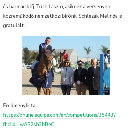
és harmadik ifj. Tóth László, akiknek a versenyen
közreműködő nemzetközi bírónk, Schlezák Melinda is
gratulált.
Eredménylista:
https://online.equipe.com/en/competitions/35443?
fbclid=IwAR2sh3bBeC-