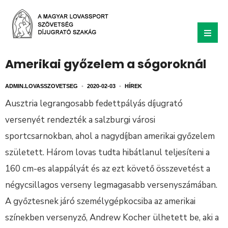
Amerikai győzelem a sógoroknál
ADMIN.LOVASSZOVETSEG
•
2020-02-03
•
HÍREK
Ausztria legrangosabb fedettpályás díjugrató
versenyét rendezték a salzburgi városi
sportcsarnokban, ahol a nagydíjban amerikai győzelem
született. Három lovas tudta hibátlanul teljesíteni a
160 cm-es alappályát és az ezt követő összevetést a
négycsillagos verseny legmagasabb versenyszámában.
A győztesnek járó személygépkocsiba az amerikai
színekben versenyző, Andrew Kocher ülhetett be, aki a