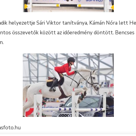
madik helyezettje Sári Viktor tanítványa, Kámán Nóra lett H
ntos összevetők között az időeredmény döntött. Bencses 
n.
asfoto.hu