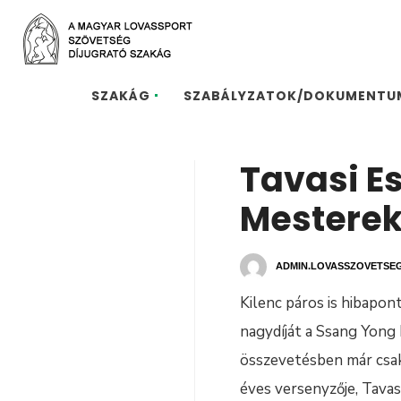
SZAKÁG
SZABÁLYZATOK/DOKUMENTU
Tavasi E
Mesterek 
ADMIN.LOVASSZOVETSE
Kilenc páros is hibapon
nagydíját a Ssang Yong 
összevetésben már csak
éves versenyzője, Tavas