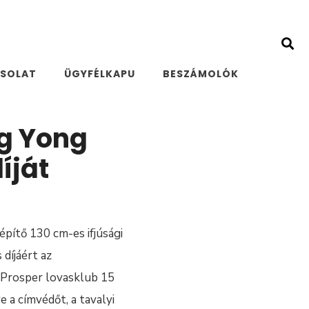
SOLAT
ÜGYFÉLKAPU
BESZÁMOLÓK
ng Yong
íját
építő 130 cm-es ifjúsági
díjáért az
 Prosper lovasklub 15
 a címvédőt, a tavalyi