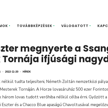
MOK
TOVÁBBKÉPZÉSEK
VÁLOGATOTT
KAPC
szter megnyerte a Ssa
Tornája ifjúsági nagyd
G
•
2022-11-20
•
HÍREK
t nélkül tudta teljesíteni, Németh Zoltán nemzetközi pálya
Mesterek Tornáján. A Horze lovasáruház 500 ezer Forintos 
 három lovas tudott verőhiba nélkül célba érni. Győzött a
i Eszter és a Chacco Blue apaságú Chavoltusával megelőzve